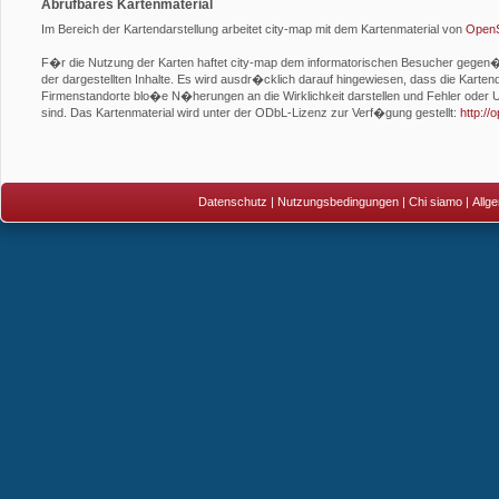
Abrufbares Kartenmaterial
Im Bereich der Kartendarstellung arbeitet city-map mit dem Kartenmaterial von
OpenS
F�r die Nutzung der Karten haftet city-map dem informatorischen Besucher gegen�be
der dargestellten Inhalte. Es wird ausdr�cklich darauf hingewiesen, dass die Kartend
Firmenstandorte blo�e N�herungen an die Wirklichkeit darstellen und Fehler oder U
sind. Das Kartenmaterial wird unter der ODbL-Lizenz zur Verf�gung gestellt:
http:/
Datenschutz
|
Nutzungsbedingungen
|
Chi siamo
|
Allg