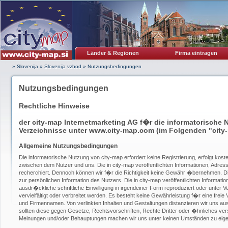
Länder & Regionen
Firma eintragen
» Slovenija
»
Slovenija vzhod
»
Nutzungsbedingungen
Nutzungsbedingungen
Rechtliche Hinweise
der city-map Internetmarketing AG f�r die informatorische 
Verzeichnisse unter www.city-map.com (im Folgenden "city
Allgemeine Nutzungsbedingungen
Die informatorische Nutzung von city-map erfordert keine Registrierung, erfolgt kos
zwischen dem Nutzer und uns. Die in city-map veröffentlichten Informationen, Adress
recherchiert. Dennoch können wir f�r die Richtigkeit keine Gewähr �bernehmen. Die
zur persönlichen Information des Nutzers. Die in city-map veröffentlichten Informat
ausdr�ckliche schriftliche Einwilligung in irgendeiner Form reproduziert oder unter
vervielfältigt oder verbreitet werden. Es besteht keine Gewährleistung f�r eine frei
und Firmennamen. Von verlinkten Inhalten und Gestaltungen distanzieren wir uns au
sollten diese gegen Gesetze, Rechtsvorschriften, Rechte Dritter oder �hnliches vers
Meinungen und/oder Behauptungen machen wir uns unter keinen Umständen zu eige