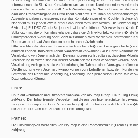
Bestimmungen behandeln. Eine dauerhafte Speicherung, Auswertung oder Weitergabe a
Informationen, die Sie �ber Kontaktformulare an unsere Kunden senden, werden direk
unseren Servern findet nicht statt. Nach Weiterleitung der Nachricht werden die Da
oder eine Datenweitergabe an Dritte findet nicht statt. Um Ihnen bei Mehrfachanfragen
Absenderangaben zu ersparen, setzt das Kontaktformular einen Cookie mit diesen Ang
Nachricht muss jedoch jeweils erneut von Ihnen formuliert werden. Die Verwendung de
6 Abs. 1 a) EU-DSGVO, die Sie jederzeit widerrufen können. Wir verweisen f�r die 
Sollte city-map davon Kenntnis erlangen, dass die Online-Kontakt Funktion f�r die Ve
unaufgeforderter Werbung oder Spam missbraucht wird, werden die betreffenden Kont
Rechtsanspruch auf Weiterleitung besteht grundsätzlich nicht.
Bitte beachten Sie, dass wir Ihnen aus technischen Gr�nden keine gesicherte (ver
anbieten können. Bei vertraulichen Nachrichten verwenden Sie zu Ihrer Sicherheit bit
Verarbeitung von Daten nach dem Datenschutzgesetz ist zulässig, da sofern �ber
Verarbeitung betroffen sind nur bereits veröffentlichte Daten verwendet werden, ode
Verarbeitung vorliegt bzw. die Veröffentlichung im Rahmen eines Vertragsverhältniss
Veröffentlichung von Daten in city-map können vom Betroffenen bzw. dem Kunden je
Betroffene das Recht auf Berichtigung, Löschung und Sperre seiner Daten. Wir verw
Datenschutzerklärung.
Links:
Links auf Unterseiten und Unterverzeichnisse von city-map (Deep- Links, Img-Links) s
zul�ssig. Den Inhalt fremder Webseiten, auf die aus den Internetauftritten in city-m
zu eigen. city-map kann keine Verantwortung f�r den Inhalt der verlinkten Seiten
der Seiten, die nach dem Setzen des Links erfolgt sind.
Frames:
Die Einbindung von Webseiten von city-map in eine Rahmenstruktur (Frames) ist nur n
zul�ssig.