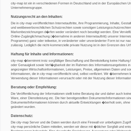
city-map ist ein in verschiedenen Formen in Deutschland und in der Europäischen 
Unternehmensgruppe.
Nutzungsrecht an den Inhalten:
Die in city-map veröffentlichten Internetauftritte, ihre Programmierung, Inhalte, Gest
und wettbewerbsrechtlichen Schutzrechten sowie sonstigen Leistungsschutzrechten
Markenbezeichnungen d�rfen weder verändert noch beseitigt werden. Eine Vervielfält
Online-Zugänglichmachung (�bernahme in anderen Internetauftritt) unserer Internetauft
Programme) ganz oder teilweise, in veränderter oder unveränderter Form ist nur nach 
zulässig. Lediglich die nicht-kommerzielle private Nutzung ist in den Grenzen des U
Haftung für Inhalte und Informationen:
city-map �bernimmt trotz sorgfältiger Beschaffung und Bereitstellung keine Haftung f
oder Genauigkeit sowie Verf�gbarkeit der im Rahmen des Informationsangebotes in 
angezeigten Wirtschaftsinformationen, Leistungen, Preise, allgemeinen Daten und son
Informationen, die in city-map veröffentlicht sind, selbst verifiziert. Wir �bernehmen 
Verwendung dieser Informationen verursacht oder mit der Nutzung dieser Informat
Beratung oder Empfehlung:
Die Veröffentlichung der Informationen stellt keine Beratung dar und daher auch ke
Ware, einer Dienstleistung etc. Die hier bereitgestellten Dokumente/Informationen si
Dokumente/Informationen können durch aktuelle Entwicklungen �berholt sein, ohne 
geändert wurden.
Datenschutz:
Die city-map Server und die Daten werden durch eine Firewall vor unbefugtem Zugr
city-map persönliche Daten mitteilen, werden wir diese mit �blicher Sorgfalt und en