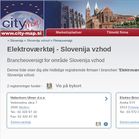
Markedspladser
Tilmeld firma
» Slovenija
»
Slovenija vzhod
»
Firmaoversigt
Elektroværktøj - Slovenija vzhod
Brancheoversigt for område Slovenija vzhod
Denne liste viser dig alle hidtidige registrerede firmaer i branchen "
Elektrovær
Slovenija vzhod.
Vis på bykort
2 registreringer fundet -
Haberkorn Ulmer d.o.o.
Elektro Brini
Vodovodna ulica 7
Andra 57/f
2000
Maribor
3313
Polzela
Tel.: 02 320 67 10
Tel.: 03 572 
Fax: 02 320 67 30
Elektroværktøj
Elektroværktø