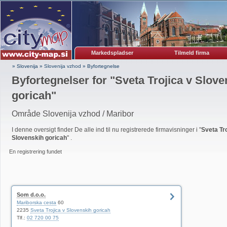
Markedspladser
Tilmeld firma
» Slovenija
»
Slovenija vzhod
»
Byfortegnelse
Byfortegnelser for "
Sveta Trojica v Slove
goricah
"
Område Slovenija vzhod / Maribor
I denne oversigt finder De alle ind til nu registrerede firmavisninger i "
Sveta Tro
Slovenskih goricah
" .
En registrering fundet
Som d.o.o.
Mariborska cesta
60
2235
Sveta Trojica v Slovenskih goricah
Tlf.:
02 720 00 75