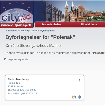
Markedspladser
Tilmeld firma
» Slovenija
»
Slovenija vzhod
»
Byfortegnelse
Byfortegnelser for "
Polenak
"
Område Slovenija vzhod / Maribor
I denne oversigt finder De alle ind til nu registrerede firmavisninger i "
Polenak
"
En registrering fundet
Zlatko Munda s.p.
Prerad
43 c
2257
Polenak
Tlf.:
00386 (0)2 755 50 22
Fax: 00386 (0)2 755 50 22