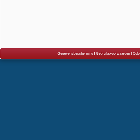
Gegevensbescherming
|
Gebruiksvoorwaarden
|
Colo