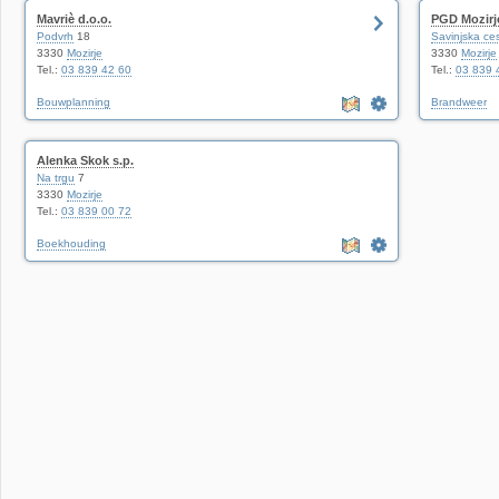
Mavriè d.o.o.
PGD Mozirj
Podvrh
18
Savinjska ce
3330
Mozirje
3330
Mozirje
Tel.:
03 839 42 60
Tel.:
03 839 
Bouwplanning
Brandweer
Alenka Skok s.p.
Na trgu
7
3330
Mozirje
Tel.:
03 839 00 72
Boekhouding