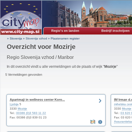
Regio's en landen
Bedrijf inschrijven
» Slovenija
»
Slovenija vzhod
»
Plaatsnamen register
Overzicht voor
Mozirje
Regio Slovenija vzhod / Maribor
In dit overzicht vindt u alle vermeldingen uit de plaats of wijk "
Mozirje
"
5 Vermeldingen gevonden
Apartmaji in wellness center Koro...
IM Irman d.
Ljubija
5
mihelska ces
3330
Mozirje
3330
Mozirje
Tel.:
00386 (0)3 583 11 22
Tel.:
03 620 
Fax: 00386 (0)3 839 01 23
Fax: 03 620 
Assurantieka